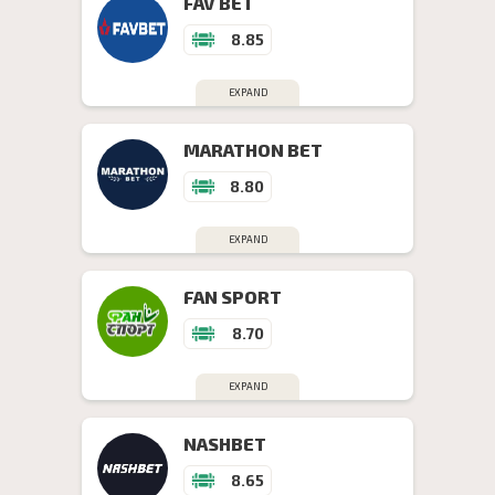
FAV BET
8.85
EXPAND
MARATHON BET
8.80
EXPAND
FAN SPORT
8.70
EXPAND
NASHBET
8.65