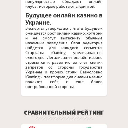
популярностью обладают онлайн
клубы, которые работают с криптой.
Будущее онлайн казино в
Украине.
Эксперты утверждают, что в будущем
ожидается рост онлайн казино, хотя они
и не смогут вытеснить обычные
наземные заведения. Своя аудитория
найдется для каждого сегмента.
Стартапы iGaming увеличиваются
ежегодно. Легализация онлайн казино
стремится к развитию за счет снятия
запретов со стороны государства
Украины и прочих стран. Безусловно
iGaming - платформа для онлайн казино
покажет себя с еще более
востребованной стороны.
СРАВНИТЕЛЬНЫЙ РЕЙТИНГ