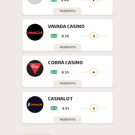
РАЗВЕРНУТЬ
VAVADA CASINO
9.70
РАЗВЕРНУТЬ
COBRA CASINO
9.55
РАЗВЕРНУТЬ
CASHALOT
9.51
РАЗВЕРНУТЬ