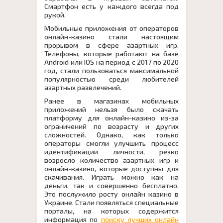
Смартфон есть у каждого всегда под
рукой.
Мобильные приложения от операторов
онлайн-казино стали настоящим
прорывом в сфере азартных игр.
Телефоны, которые работают на базе
Android или IOS на период с 2017 по 2020
год, стали пользоваться максимальной
популярностью среди любителей
азартных развлечений.
Ранее в магазинах мобильных
приложений нельзя было скачать
платформу для онлайн-казино из-за
ограничений по возрасту и других
сложностей. Однако, как только
операторы смогли улучшить процесс
идентификации личности, резко
возросло количество азартных игр и
онлайн-казино, которые доступны для
скачивания. Играть можно как на
деньги, так и совершенно бесплатно.
Это послужило росту онлайн казино в
Украине. Стали появляться специальные
порталы, на которых содержится
информация по
поиску лучших онлайн