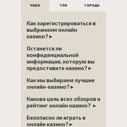
ЧАВО
ТОП
ГОРОДА
Как зарегистрироваться в
выбранном онлайн
казино?
▸
Останется ли
конфиденциальной
информация, которую вы
предоставите казино?
▸
Как мы выбираем лучшие
онлайн-казино?
▸
Какова цель всех обзоров и
рейтинг онлайн казино?
▸
Безопасно ли играть в
онлайн казино?
▸