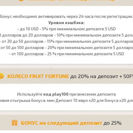
Бонус необходимо активировать через 24 часа после регистрации.
Уровни кэшбэка:
- до 10 USD - 5% при минимальном депозите 5 USD
10 долларов до 20 долларов - 10% при минимальном депозите 5 до
- от 20 до 50 долларов - 15% при минимальном депозите 5 долларо
 от 50 до 100 долларов - 20% при минимальном депозите 5 доллар
- от 100 долларов - 25 % при минимальном депозите 5 USD
КОЛЕСО FRUIT FORTUNE
до 20% на депозит + 50F
Используйте
код play100
при внесении депозита
овия отыгрыша бонуса: мин Депозит 10 евро x20 для бонуса x20 дл
БОНУС на следующий депозит
до 25%