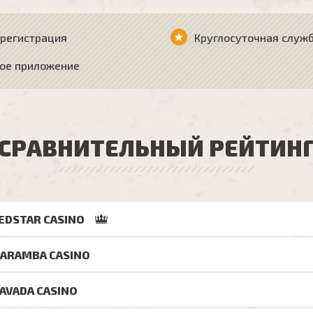
 регистрация
Круглосуточная служ
ое приложение
СРАВНИТЕЛЬНЫЙ РЕЙТИН
EDSTAR CASINO
ARAMBA CASINO
AVADA CASINO