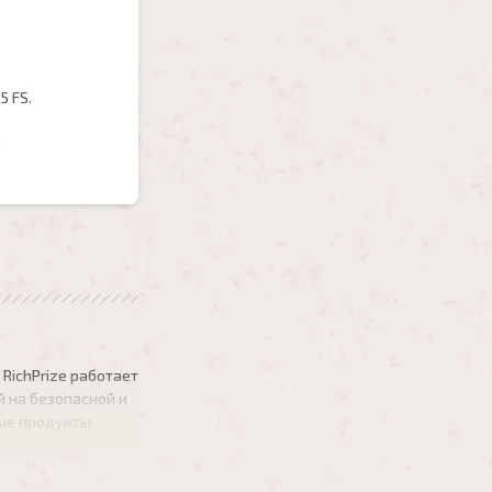
5 FS.
.
 RichPrize работает
й на безопасной и
ные продукты
 разделах.
ись в течение
используя опцию