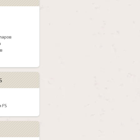
лларов
в
ов
S
я FS