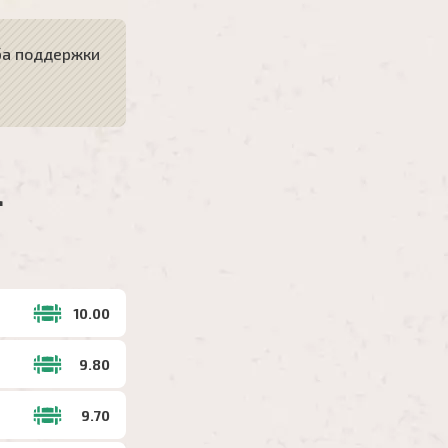
ба поддержки
Г
10.00
9.80
9.70