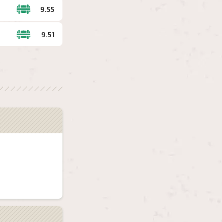
9.55
9.51