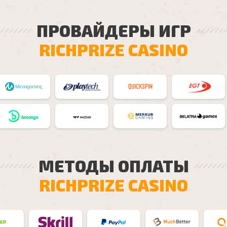
рая генерирует данные для входа и пароль.
ize Casino есть тысячи игр от ведущих провайдеров . Кроме того, Ric
ПРОВАЙДЕРЫ ИГР
льные спортивные ставки, ТВ-ставки, прогрессивные джекпоты, ж
другое.
RICHPRIZE CASINO
ize Casino тысячи игр от известных игровых провайдеров, таких как
IGT, Booongo, Playson и другие. Настольные игры включают покер, 
кджек и другие, которые будут вскоре добавлены. Есть живые дил
обильное приложение. В приложении есть доступ ко всем игровым
.
адаптировано для мобильных устройств и предлагает приложение дл
жете получить доступ к их играм в системе Mac или Windows.
ки
просы, вы можете связаться с ними по электронной почте или в чате
МЕТОДЫ ОПЛАТЫ
RICHPRIZE CASINO