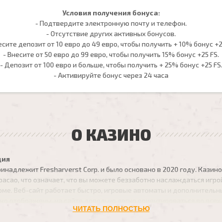
Условия получения бонуса:
- Подтвердите электронную почту и телефон.
- Отсутствие других активных бонусов.
есите депозит от 10 евро до 49 евро, чтобы получить + 10% бонус +2
- Внесите от 50 евро до 99 евро, чтобы получить 15% бонус +25 FS.
- Депозит от 100 евро и больше, чтобы получить + 25% бонус +25 FS
- Активируйте бонус через 24 часа
О КАЗИНО
ция
ринадлежит Fresharverst Corp. и было основано в 2020 году. Казино
асао, что означает, что вы можете беззаботно наслаждаться игро
ме. Веб-сайт работает быстро, игровые автоматы и дополнитель
ко отображены, на сайте довольно легко ориентироваться во всех
ЧИТАТЬ ПОЛНОСТЬЮ
ии в казино RichPrize очень прост. Вы можете создать учетную зап
 используя свой адрес электронной почты и номер телефона, или 