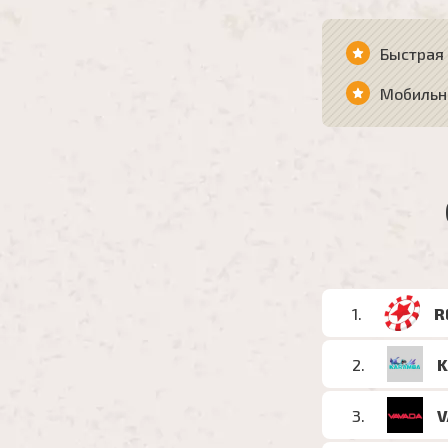
Быстрая
Мобильн
1
.
R
2
.
K
3
.
V