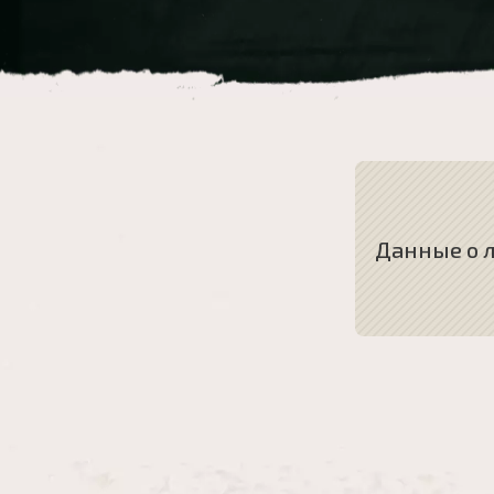
данные о