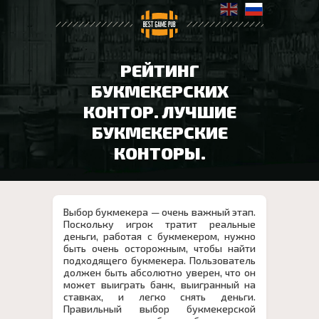
РЕЙТИНГ
БУКМЕКЕРСКИХ
КОНТОР. ЛУЧШИЕ
БУКМЕКЕРСКИЕ
КОНТОРЫ.
Выбор букмекера — очень важный этап.
Поскольку игрок тратит реальные
деньги, работая с букмекером, нужно
быть очень осторожным, чтобы найти
подходящего букмекера. Пользователь
должен быть абсолютно уверен, что он
может выиграть банк, выигранный на
ставках, и легко снять деньги.
Правильный выбор букмекерской