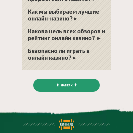
Как мы выбираем лучшие
онлайн-казино?
▸
Какова цель всех обзоров и
рейтинг онлайн казино?
▸
Безопасно ли играть в
онлайн казино?
▸
⬆
⬆
НАВЕРХ