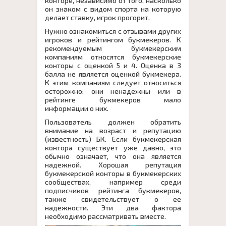
конторе, независимо от того, насколько
он знаком с видом спорта на которую
делает ставку, игрок прогорит.
Нужно ознакомиться с отзывами других
игроков и рейтингом букмекеров. К
рекомендуемым букмекерским
компаниям относятся букмекерские
конторы с оценкой 5 и 4. Оценка в 3
балла не является оценкой букмекера.
К этим компаниям следует относиться
осторожно: они ненадежны или в
рейтинге букмекеров мало
информации о них.
Пользователь должен обратить
внимание на возраст и репутацию
(известность) БК. Если букмекерская
контора существует уже давно, это
обычно означает, что она является
надежной. Хорошая репутация
букмекерской конторы в букмекерских
сообществах, например среди
подписчиков рейтинга букмекеров,
также свидетельствует о ее
надежности. Эти два фактора
необходимо рассматривать вместе.