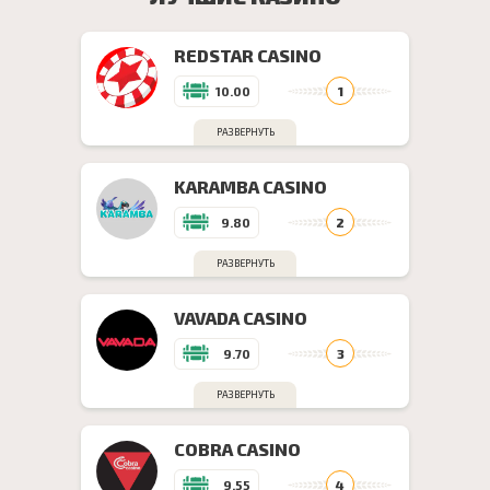
REDSTAR CASINO
10.00
РАЗВЕРНУТЬ
KARAMBA CASINO
9.80
РАЗВЕРНУТЬ
VAVADA CASINO
9.70
РАЗВЕРНУТЬ
COBRA CASINO
9.55