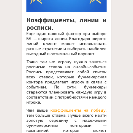
Коэффициенты, линии и
росписи.
Еще один важный фактор при выборе
БК — широта линии. Благодаря широте
линий клиент может использовать
разные стратегии и выбирать наиболее
выгодный и оптимальный вариант.
Точно так же игроку нужно заняться
росписью ставок на онлайн-события.
Роспись представляет собой список
всех ставок, которые букмекерская
контора предлагает игроку в связи с
событием. По сути, букмекеры
стараются планировать каждую игру в
соответствии с потребностями каждого
игрока.
Чем выше
коэффициенты на победу
,
тем больше ставка. Лучше всего найти
золотую середину с надежными
букмекерскими конторами —
компанией, которая может