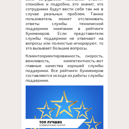
спокойно и подробно, это значит, что
сотрудники будут вести себя так же в
случае реальных проблем. Также
пользователь может отслеживать
ответы службы технической
поддержки компании в рейтинге
букмекеров. Если представители
службы поддержки не отвечают на
вопросы или полностью игнорируют, то
это вызывает большие вопросы.
Клиентоориентированность, скорость,
вежливость, компетентность-вот
главные качества хорошей службы
поддержки. Все рейтинги букмекеров
составляются исходя из работы службы
поддержки.