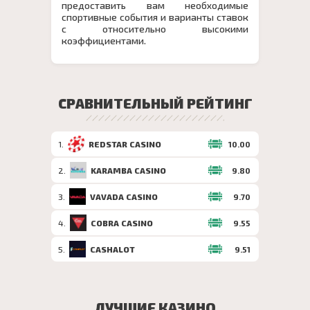
предоставить вам необходимые
спортивные события и варианты ставок
с относительно высокими
коэффициентами.
СРАВНИТЕЛЬНЫЙ РЕЙТИНГ
1
.
REDSTAR CASINO
10.00
2
.
KARAMBA CASINO
9.80
3
.
VAVADA CASINO
9.70
4
.
COBRA CASINO
9.55
5
.
CASHALOT
9.51
ЛУЧШИЕ КАЗИНО