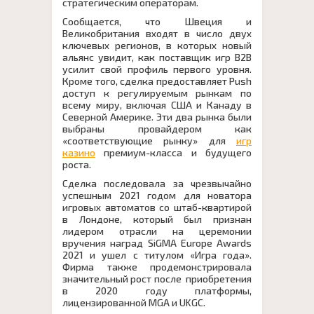
стратегическим операторам.
Сообщается, что Швеция и
Великобритания входят в число двух
ключевых регионов, в которых новый
альянс увидит, как поставщик игр B2B
усилит свой профиль первого уровня.
Кроме того, сделка предоставляет Push
доступ к регулируемым рынкам по
всему миру, включая США и Канаду в
Северной Америке. Эти два рынка были
выбраны провайдером как
«соответствующие рынку» для
игр
казино
премиум-класса и будущего
роста.
Сделка последовала за чрезвычайно
успешным 2021 годом для новатора
игровых автоматов со штаб-квартирой
в Лондоне, который был признан
лидером отрасли на церемонии
вручения наград SiGMA Europe Awards
2021 и ушел с титулом «Игра года».
Фирма также продемонстрировала
значительный рост после приобретения
в 2020 году платформы,
лицензированной MGA и UKGC.