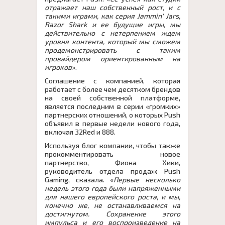
отражает наш собственный рост, и с
такими играми, как серия Jammin' Jars,
Razor Shark и ее будущие игры, мы
действительно с нетерпением ждем
уровня контента, который мы сможем
продемонстрировать с таким
провайдером ориентированным на
игроков
».
Соглашение с компанией, которая
работает с более чем десятком брендов
на своей собственной платформе,
является последним в серии «громких»
партнерских отношений, о которых Push
объявил в первые недели нового года,
включая 32Red и 888.
Используя блог компании, чтобы также
прокомментировать новое
партнерство, Фиона Хики,
руководитель отдела продаж Push
Gaming, сказала. «
Первые несколько
недель этого года были напряженными
для нашего европейского роста, и мы,
конечно же, не останавливаемся на
достигнутом. Сохранение этого
импульса и его воспроизведение на