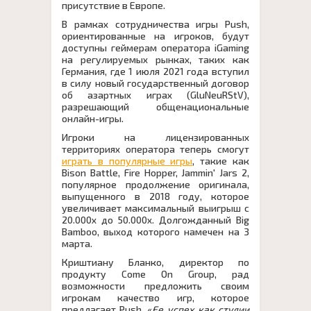
присутствие в Европе.
В рамках сотрудничества игры Push,
ориентированные на игроков, будут
доступны геймерам оператора iGaming
на регулируемых рынках, таких как
Германия, где 1 июля 2021 года вступил
в силу новый государственный договор
об азартных играх (GluNeuRStV),
разрешающий общенациональные
онлайн-игры.
Игроки на лицензированных
территориях оператора теперь смогут
играть в популярные игры
, такие как
Bison Battle, Fire Hopper, Jammin' Jars 2,
популярное продолжение оригинала,
выпущенного в 2018 году, которое
увеличивает максимальный выигрыш с
20.000x до 50.000x. Долгожданный Big
Bamboo, выход которого намечен на 3
марта.
Криштиану Бланко, директор по
продукту Come On Group, рад
возможности предложить своим
игрокам качество игр, которое
предлагает Push. «
Ее успех как студии