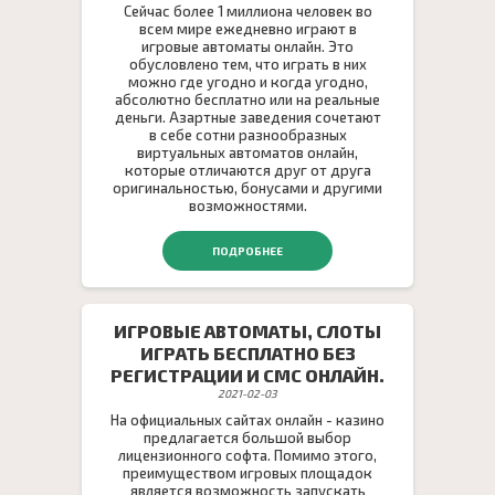
Сейчас более 1 миллиона человек во
всем мире ежедневно играют в
игровые автоматы онлайн. Это
обусловлено тем, что играть в них
можно где угодно и когда угодно,
абсолютно бесплатно или на реальные
деньги. Азартные заведения сочетают
в себе сотни разнообразных
виртуальных автоматов онлайн,
которые отличаются друг от друга
оригинальностью, бонусами и другими
возможностями.
ПОДРОБНЕЕ
ИГРОВЫЕ АВТОМАТЫ, СЛОТЫ
ИГРАТЬ БЕСПЛАТНО БЕЗ
РЕГИСТРАЦИИ И СМС ОНЛАЙН.
2021-02-03
На официальных сайтах онлайн - казино
предлагается большой выбор
лицензионного софта. Помимо этого,
преимуществом игровых площадок
является возможность запускать